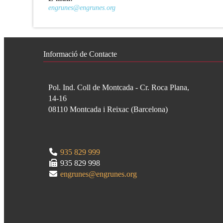
engrunes@engrunes.org
Informació de Contacte
Pol. Ind. Coll de Montcada - Cr. Roca Plana,
14-16
08110
Montcada i Reixac
(
Barcelona
)
935 829 999
935 829 998
engrunes@engrunes.org