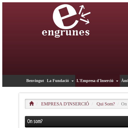
Benvingut
La Fundació
L'Empresa d'Inserció
Àmb
EMPRESA D'INSERCIÓ
Qui Som?
On
On som?