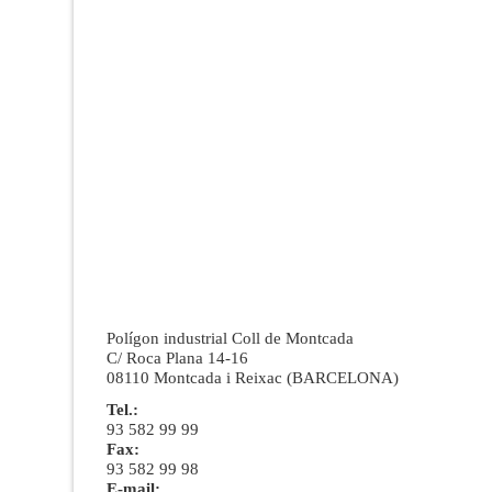
Polígon industrial Coll de Montcada
C/ Roca Plana 14-16
08110 Montcada i Reixac (BARCELONA)
Tel.:
93 582 99 99
Fax:
93 582 99 98
E-mail: