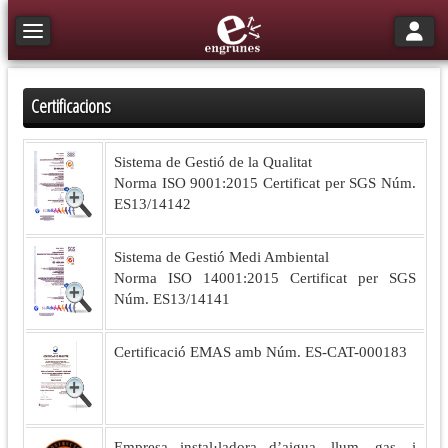
Toggle n
Toggle navigation
Certificacions
Sistema de Gestió de la Qualitat
Norma ISO 9001:2015 Certificat per SGS Núm.
ES13/14142
Sistema de Gestió Medi Ambiental
Norma ISO 14001:2015 Certificat per SGS
Núm. ES13/14141
Certificació EMAS amb Núm. ES-CAT-000183
Empresa instal·ladora d’aigua, llum, gas, i