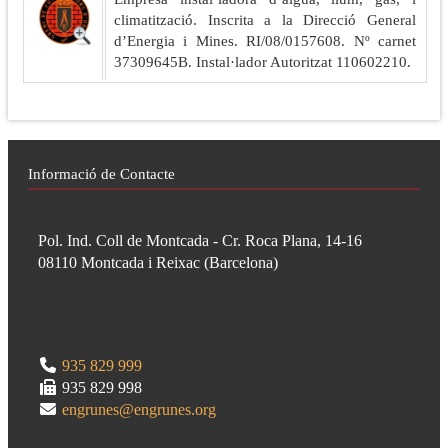
climatització. Inscrita a la Direcció General
d’Energia i Mines. RI/08/0157608. Nº carnet
37309645B. Instal·lador Autoritzat 110602210.
Informació de Contacte
Pol. Ind. Coll de Montcada - Cr. Roca Plana, 14-16
08110
Montcada i Reixac
(
Barcelona
)
935 829 999
935 829 998
engrunes@engrunes.org