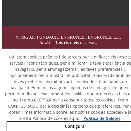
© 08/2026 FUNDACIÓ ENGRUNES i ENGRUNES, E.I.,
S.L.U. - Tots els drets reservats.
Avís Legal
Utilitzem cookies pròpies i de tercers per a millorar els nostre
serveis i raons tècniques, per a millorar la teva experiència d
navegació, per a emmagatzemar les teves preferències i,
Canal ètic de denúncies
opcionalment, per a mostrar-te publicitat relacionada amb le
teves preferències mitjançant l'anàlisi dels teus hàbits de
Mapa Web
navegació. Hem inclòs algunes opcions de configuració que et
permeten dir-nos exactament les cookies que prefereixes i les 
no. Prem ACCEPTAR per a consentir totes les cookies. Prem
Política Cookies
CONFIGURACIÓ per a decidir les opcions que prefereixes. Per 
obtenir més informació sobre les nostres cookies accedeix a l
Política de Privacitat
nostra Política de cookies aquí:
Política de Galetes
Configurar