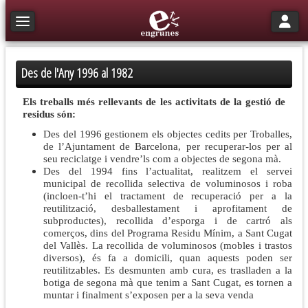
Toggle n
Toggle navigation
Des de l'Any 1996 al 1982
Els treballs més rellevants de les activitats de la gestió de
residus són:
Des del 1996 gestionem els objectes cedits per Troballes,
de l’Ajuntament de Barcelona, per recuperar-los per al
seu reciclatge i vendre’ls com a objectes de segona mà.
Des del 1994 fins l’actualitat, realitzem el servei
municipal de recollida selectiva de voluminosos i roba
(incloen-t’hi el tractament de recuperació per a la
reutilització, desballestament i aprofitament de
subproductes), recollida d’esporga i de cartró als
comerços, dins del Programa Residu Mínim, a Sant Cugat
del Vallès. La recollida de voluminosos (mobles i trastos
diversos), és fa a domicili, quan aquests poden ser
reutilitzables. Es desmunten amb cura, es traslladen a la
botiga de segona mà que tenim a Sant Cugat, es tornen a
muntar i finalment s’exposen per a la seva venda​