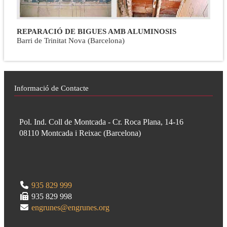
REPARACIÓ DE BIGUES AMB ALUMINOSIS
Barri de Trinitat Nova (Barcelona)
Informació de Contacte
Pol. Ind. Coll de Montcada - Cr. Roca Plana, 14-16
08110
Montcada i Reixac
(
Barcelona
)
935 829 999
935 829 998
engrunes@engrunes.org