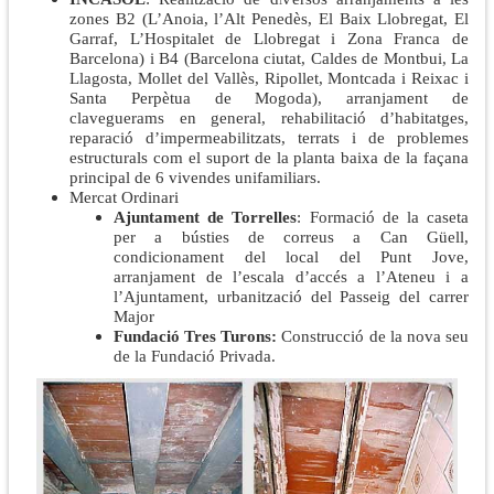
zones B2 (L’Anoia, l’Alt Penedès, El Baix Llobregat, El
Garraf, L’Hospitalet de Llobregat i Zona Franca de
Barcelona) i B4 (Barcelona ciutat, Caldes de Montbui, La
Llagosta, Mollet del Vallès, Ripollet, Montcada i Reixac i
Santa Perpètua de Mogoda), arranjament de
claveguerams en general, rehabilitació d’habitatges,
reparació d’impermeabilitzats, terrats i de problemes
estructurals com el suport de la planta baixa de la façana
principal de 6 vivendes unifamiliars.
Mercat Ordinari
Ajuntament de Torrelles
: Formació de la caseta
per a bústies de correus a Can Güell,
condicionament del local del Punt Jove,
arranjament de l’escala d’accés a l’Ateneu i a
l’Ajuntament, urbanització del Passeig del carrer
Major
Fundació Tres Turons:
Construcció de la nova seu
de la Fundació Privada.