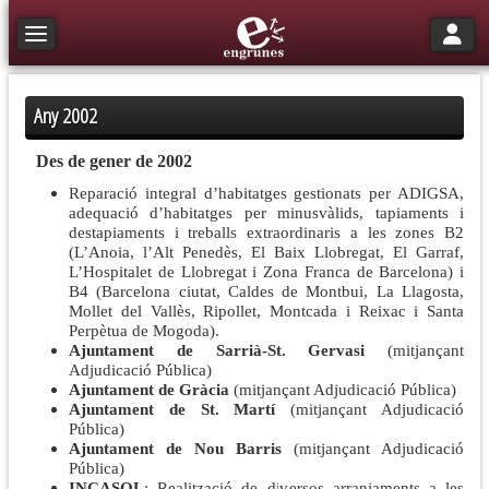
Toggle n
Toggle navigation
Any 2002
Des de gener de 2002
Reparació integral d’habitatges gestionats per ADIGSA,
adequació d’habitatges per minusvàlids, tapiaments i
destapiaments i treballs extraordinaris a les zones B2
(L’Anoia, l’Alt Penedès, El Baix Llobregat, El Garraf,
L’Hospitalet de Llobregat i Zona Franca de Barcelona) i
B4 (Barcelona ciutat, Caldes de Montbui, La Llagosta,
Mollet del Vallès, Ripollet, Montcada i Reixac i Santa
Perpètua de Mogoda).
Ajuntament de Sarrià-St. Gervasi
(mitjançant
Adjudicació Pública)
Ajuntament de Gràcia
(mitjançant Adjudicació Pública)
Ajuntament de St. Martí
(mitjançant Adjudicació
Pública)
Ajuntament de Nou Barris
(mitjançant Adjudicació
Pública)
INCASOL
: Realització de diversos arranjaments a les