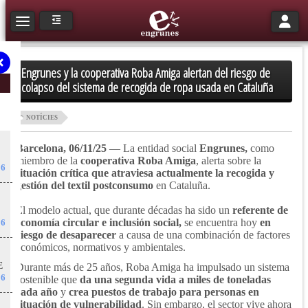
Toggle n
Toggle navigation
Engrunes y la cooperativa Roba Amiga alertan del riesgo de
colapso del sistema de recogida de ropa usada en Cataluña
NOTÍCIES
Barcelona, ​​06/11/25
— La entidad social
Engrunes,
como
miembro de la
cooperativa Roba Amiga
, alerta sobre la
26
situación crítica que atraviesa actualmente la recogida y
gestión del textil postconsumo
en Cataluña.
El modelo actual, que durante décadas ha sido un
referente de
economía circular e inclusión social,
se encuentra hoy
en
26
riesgo de desaparecer
a causa de una combinación de factores
económicos, normativos y ambientales.
E
Durante más de 25 años, Roba Amiga ha impulsado un sistema
26
sostenible que
da una segunda vida a miles de toneladas
cada año
y
crea puestos de trabajo para personas en
situación de vulnerabilidad
. Sin embargo, el sector vive ahora