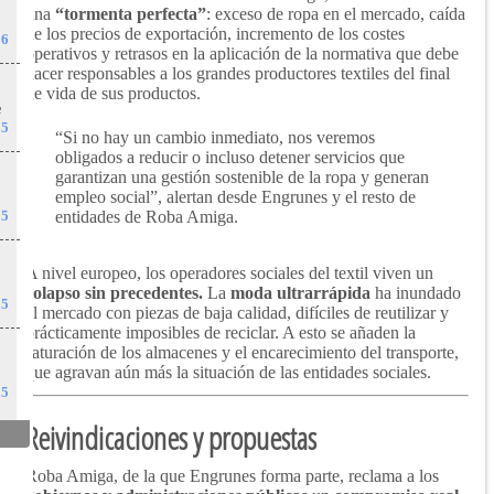
una
“tormenta perfecta”
: exceso de ropa en el mercado, caída
de los precios de exportación, incremento de los costes
26
operativos y retrasos en la aplicación de la normativa que debe
hacer responsables a los grandes productores textiles del final
de vida de sus productos.
e
25
“Si no hay un cambio inmediato, nos veremos
obligados a reducir o incluso detener servicios que
garantizan una gestión sostenible de la ropa y generan
l
empleo social”, alertan desde Engrunes y el resto de
entidades de Roba Amiga.
25
A nivel europeo, los operadores sociales del textil viven un
colapso sin precedentes.
La
moda ultrarrápida
ha inundado
25
el mercado con piezas de baja calidad, difíciles de reutilizar y
prácticamente imposibles de reciclar. A esto se añaden la
saturación de los almacenes y el encarecimiento del transporte,
que agravan aún más la situación de las entidades sociales.
25
Reivindicaciones y propuestas
Roba Amiga, de la que Engrunes forma parte, reclama a los