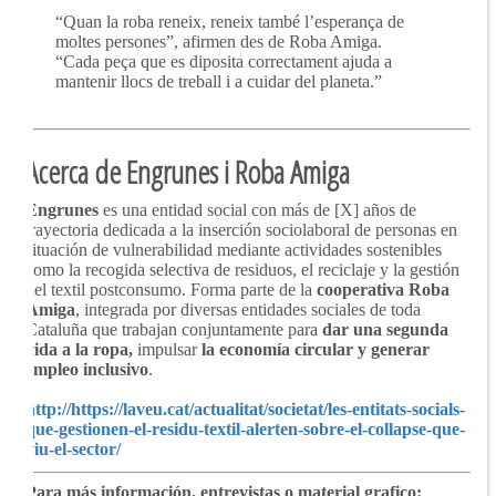
“Quan la roba reneix, reneix també l’esperança de
moltes persones”, afirmen des de Roba Amiga.
“Cada peça que es diposita correctament ajuda a
mantenir llocs de treball i a cuidar del planeta.”
Acerca de Engrunes i Roba Amiga
Engrunes
es una entidad social con más de [X] años de
trayectoria dedicada a la inserción sociolaboral de personas en
situación de vulnerabilidad mediante actividades sostenibles
como la recogida selectiva de residuos, el reciclaje y la gestión
del textil postconsumo. Forma parte de la
cooperativa Roba
Amiga
, integrada por diversas entidades sociales de toda
Cataluña que trabajan conjuntamente para
dar una segunda
vida a la ropa,
impulsar
la economía circular y generar
empleo inclusivo
.
http://https://laveu.cat/actualitat/societat/les-entitats-socials-
que-gestionen-el-residu-textil-alerten-sobre-el-collapse-que-
viu-el-sector/
Para más información, entrevistas o material grafico: