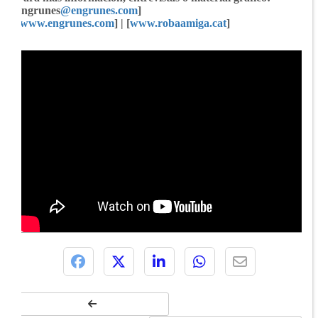
engrunes
@engrunes.com
]
[
www.engrunes.com
] | [
www.robaamiga.cat
]