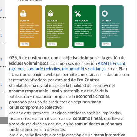
26
e
25
l
2025, 5 de noviembre.
Con el objetivo de impulsar la
gestión de
25
residuos voluminosos
, las empresas de inserción
ADAD L´Encant
,
Engrunes
,
Fundació Deixalles
,
Recumadrid
y
Solidança
, crean
Plan
C
. Una nueva página web que permite conectar a la ciudadanía con
los recursos ofrecidos por esta
red de Eco-Centros
.
25
Esta plataforma digital nace con la finalidad de promover el
consumo responsable, local y sostenible
a través de la
reutilización y reparación propia de la
economía circular
,
apostando por uso de productos de
segunda mano
.
Por un compromiso colectivo
25
Gracias a este proyecto, las cinco entidades sociales implicadas,
buscan ofrecer alternativas reales al
consumo lineal,
que lleva al
exceso de residuos en desuso, en las
comunidades autónomas
donde se encuentran presentes.
Para ello, se ha llevado a cabo la creación de un
mapa interactivo
,