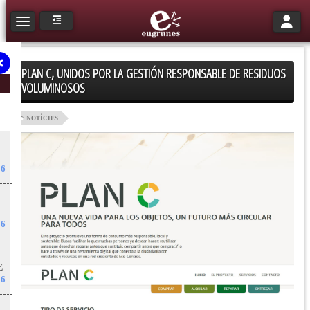
Toggle n
Toggle navigation
PLAN C, UNIDOS POR LA GESTIÓN RESPONSABLE DE RESIDUOS
VOLUMINOSOS
NOTÍCIES
26
26
E
26