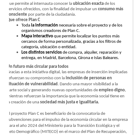
que permite al internauta conocer la
ubicación exacta
de los
servicios ofrecidos, con la finalidad de impulsar un
consumo más
consciente
por parte de la ciudadanía.
Que ofrece Plan C
Toda
la información
necesaria sobre el proyecto y de los
organismos creadores de Plan C.
Mapa interactivo
que permite localizar los puntos más
cercanos de forma personalizada, gracias a los filtros de
categoría, ubicación o entidad.
Los distintos servicios
de compra, alquiler, reparación y
entrega, en Madrid, Barcelona, Girona e Islas Baleares.
Un futuro más circular para todos
Gracias a esta iniciativa digital, las empresas de inserción implicadas
refuerzan su compromiso con la
inclusión de personas en
situación de vulnerabilidad
. Dando una mayor visibilidad a la
parte social y generando nuevas oportunidades de
empleo digno
,
mientras refuerzan la importancia que la economía social tiene en
la creación de una
sociedad más justa e igualitaria.
El proyecto Plan C es beneficiario de la convocatoria de
subvenciones para el impulso de la economía circular en la empresa
para el año 2024 del Ministerio para la Transición Ecológica y el
Reto Demográfico (MITECO) en el marco del Plan de Recuperación,