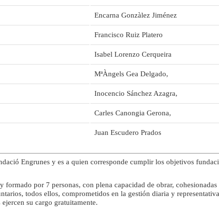
Encarna Gonzàlez Jiménez
Francisco Ruiz Platero
Isabel Lorenzo Cerqueira
MªÀngels Gea Delgado,
Inocencio Sánchez Azagra,
Carles Canongia Gerona,
Juan Escudero Prados
ndació Engrunes y es a quien corresponde cumplir los objetivos fundaci
a y formado por 7 personas, con plena capacidad de obrar, cohesionadas y
ntarios, todos ellos, comprometidos en la gestión diaria y representativa
s ejercen su cargo gratuitamente.