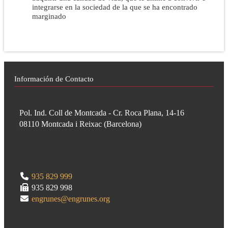
integrarse en la sociedad de la que se ha encontrado
marginado
Información de Contacto
Pol. Ind. Coll de Montcada - Cr. Roca Plana, 14-16
08110
Montcada i Reixac
(
Barcelona
)
935 829 999
935 829 998
engrunes@engrunes.org