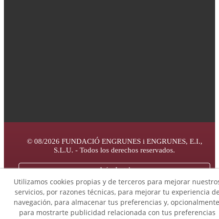
© 08/2026 FUNDACIÓ ENGRUNES i ENGRUNES, E.I.,
S.L.U. - Todos los derechos reservados.
Avíso Legal
Utilizamos cookies propias y de terceros para mejorar nuestro
servicios, por razones técnicas, para mejorar tu experiencia d
Canal ético de denuncias
navegación, para almacenar tus preferencias y, opcionalmente
para mostrarte publicidad relacionada con tus preferencias