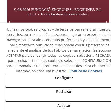
© 08/2026 FUNDACIÓ ENGRUNES i ENGRUNES, E.I.,
S.L.U. - Todos los derechos reservados.
Avíso Legal
Utilizamos cookies propias y de terceros para mejorar nuestro
servicios, por razones técnicas, para mejorar tu experiencia d
Canal ético de denuncias
navegación, para almacenar tus preferencias y, opcionalmente
para mostrarte publicidad relacionada con tus preferencias
mediante el análisis de tus hábitos de navegación. Selecciona
Mapa Web
ACEPTAR para consentir todas las cookies, selecciona RECHAZ
para rechazar todas las cookies o selecciona CONFIGURACIÓN
Política Cookies
para personalizar tus preferencias de cookies. Para obtener m
información consulta nuestra:
Política de Cookies
Configurar
Política de Privacidad
Rechazar
Aceptar