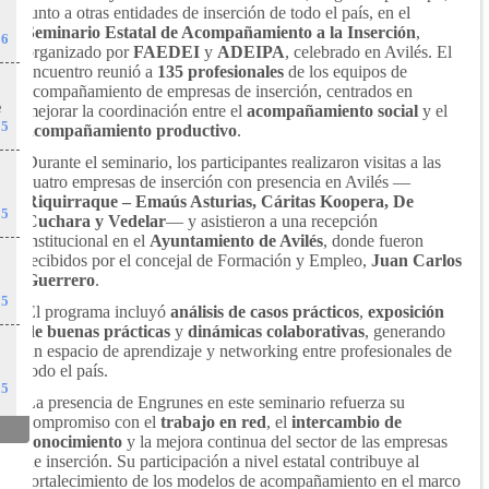
junto a otras entidades de inserción de todo el país, en el
Seminario Estatal de Acompañamiento a la Inserción
,
26
organizado por
FAEDEI
y
ADEIPA
, celebrado en Avilés. El
encuentro reunió a
135 profesionales
de los equipos de
acompañamiento de empresas de inserción, centrados en
e
mejorar la coordinación entre el
acompañamiento social
y el
25
acompañamiento productivo
.
Durante el seminario, los participantes realizaron visitas a las
l
cuatro empresas de inserción con presencia en Avilés —
Riquirraque – Emaús Asturias, Cáritas Koopera, De
25
Cuchara y Vedelar
— y asistieron a una recepción
institucional en el
Ayuntamiento de Avilés
, donde fueron
recibidos por el concejal de Formación y Empleo,
Juan Carlos
Guerrero
.
25
El programa incluyó
análisis de casos prácticos
,
exposición
de buenas prácticas
y
dinámicas colaborativas
, generando
un espacio de aprendizaje y networking entre profesionales de
todo el país.
25
La presencia de Engrunes en este seminario refuerza su
compromiso con el
trabajo en red
, el
intercambio de
conocimiento
y la mejora continua del sector de las empresas
de inserción. Su participación a nivel estatal contribuye al
fortalecimiento de los modelos de acompañamiento en el marco