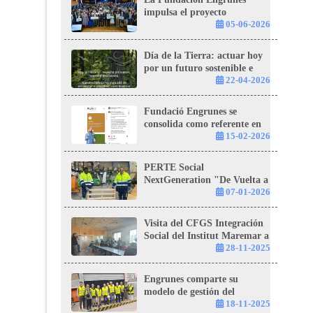
impulsa el proyecto
«Itinerario Integral de
05-06-2026
Inserción: Reciclar la
Vulnerabilidad, Construir
Día de la Tierra: actuar hoy
Oportunidades» con el apoyo
por un futuro sostenible e
de la Fundación "la Caixa"
inclusivo
22-04-2026
Fundació Engrunes se
consolida como referente en
economía circular con el
15-02-2026
PERTE NextGeneration
“Plan C”
PERTE Social
NextGeneration "De Vuelta a
Casa”: transformar residuos
07-01-2026
en oportunidades
Visita del CFGS Integración
Social del Institut Maremar a
Engrunes en el marco de la
28-11-2025
Semana Europea de
Reducción de Residuos
Engrunes comparte su
modelo de gestión del
fibrocemento
18-11-2025