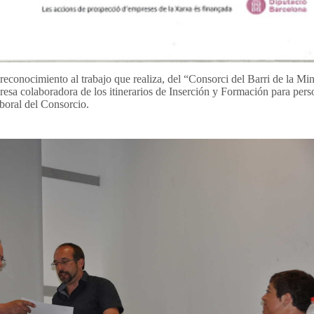
econocimiento al trabajo que realiza, del “Consorci del Barri de la Min
a colaboradora de los itinerarios de Inserción y Formación para pers
aboral del Consorcio.