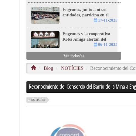
Engrunes, junto a otras
entidades, participa en el
Seminario Estatal de
17-11-2025
Acompañamiento a la
Inserción en Avilés
Engrunes y la cooperativa
Roba Amiga alertan del
riesgo de colapso del sistema
06-11-2025
de recogida de ropa usada en
Cataluña
Ver todos/as
Blog
NOTÍCIES
Reconocimiento del Con
Reconocimiento del Consorcio del Barrio de la Mina a En
NOTÍCIES