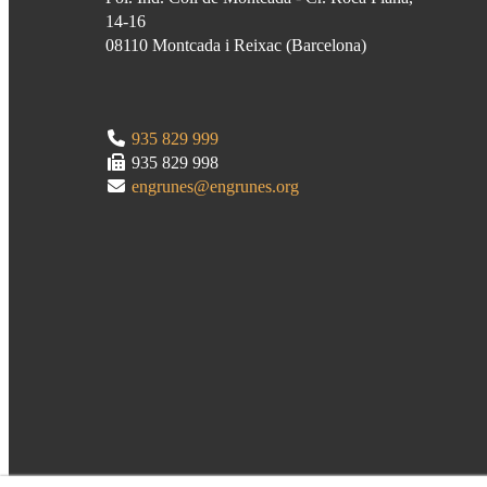
14-16
08110
Montcada i Reixac
(
Barcelona
)
935 829 999
935 829 998
engrunes@engrunes.org