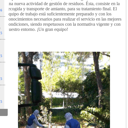
una nueva actividad de gestión de residuos. Ésta, consiste en la
recogida y transporte de amianto, para su tratamiento final. El
26
equipo de trabajo está suficientemente preparado y con los
conocimientos necesarios para realizar el servicio en las mejores
condiciones, siendo respetuosos con la normativa vigente y con
e
nuestro entorno. ¡Un gran equipo!
25
l
25
25
25