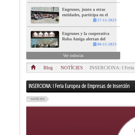
Engrunes, junto a otras
entidades, participa en el
Seminario Estatal de
17-11-2025
Acompañamiento a la
Inserción en Avilés
Engrunes y la cooperativa
Roba Amiga alertan del
riesgo de colapso del sistema
06-11-2025
de recogida de ropa usada en
Cataluña
Ver todos/as
Blog
NOTÍCIES
INSERCIONA: I Feria E
INSERCIONA: I Feria Europea de Empresas de Inserción
NOTÍCIES