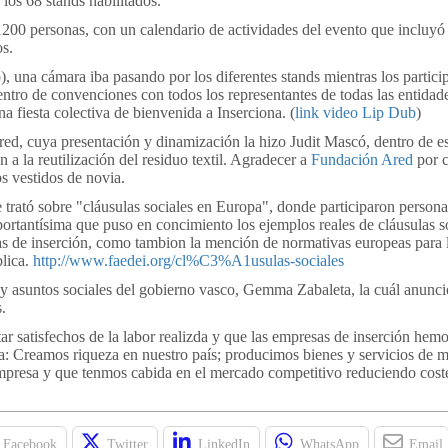
los 68 stands habilitados.
 1200 personas, con un calendario de actividades del evento que incluyó 
os.
, una cámara iba pasando por los diferentes stands mientras los partici
centro de convenciones con todos los representantes de todas las entidad
a fiesta colectiva de bienvenida a Inserciona. (
link video Lip Dub
)
ed, cuya presentación y dinamización la hizo Judit Mascó, dentro de es
 a la reutilización del residuo textil. Agradecer a
Fundación Ared
por c
os vestidos de novia.
trató sobre "cláusulas sociales en Europa", donde participaron persona
rtantísima que puso en concimiento los ejemplos reales de cláusulas s
as de inserción, como tambion la mención de normativas europeas para l
blica.
http://www.faedei.org/cl%C3%A1usulas-sociales
o y asuntos sociales del gobierno vasco, Gemma Zabaleta, la cuál anunció
.
ar satisfechos de la labor realizda y que las empresas de inserción hem
ca: Creamos riqueza en nuestro país; producimos bienes y servicios de m
presa y que tenmos cabida en el mercado competitivo reduciendo coste
Facebook
Twitter
LinkedIn
WhatsApp
Email