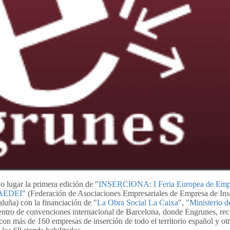
o lugar la primera edición de "
INSERCIONA: I Feria Europea de Emp
AEDEI
" (Federación de Asociaciones Empresariales de Empresa de Ins
luña) con la financiación de "
La Obra Social La Caixa
", "
Ministerio d
centro de convenciones internacional de Barcelona, donde Engrunes, rec
on más de 160 empresas de inserción de todo el territorio español y otr