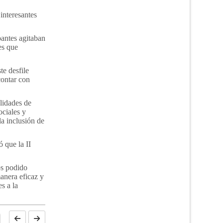
interesantes
pantes agitaban
es que
te desfile
ontar con
lidades de
ociales y
a inclusión de
 que la II
os podido
anera eficaz y
s a la