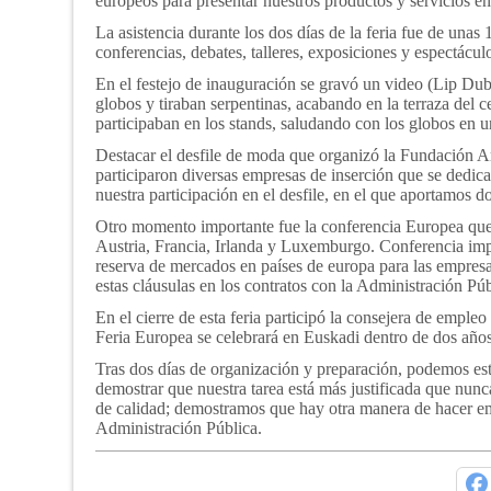
europeos para presentar nuestros productos y servicios en 
La asistencia durante los dos días de la feria fue de unas
conferencias, debates, talleres, exposiciones y espectácul
En el festejo de inauguración se gravó un video (Lip Dub)
globos y tiraban serpentinas, acabando en la terraza del 
participaban en los stands, saludando con los globos en un
Destacar el desfile de moda que organizó la Fundación Ar
participaron diversas empresas de inserción que se dedican
nuestra participación en el desfile, en el que aportamos d
Otro momento importante fue la conferencia Europea que 
Austria, Francia, Irlanda y Luxemburgo. Conferencia impo
reserva de mercados en países de europa para las empres
estas cláusulas en los contratos con la Administración Pú
En el cierre de esta feria participó la consejera de emple
Feria Europea se celebrará en Euskadi dentro de dos años
Tras dos días de organización y preparación, podemos est
demostrar que nuestra tarea está más justificada que nun
de calidad; demostramos que hay otra manera de hacer em
Administración Pública.