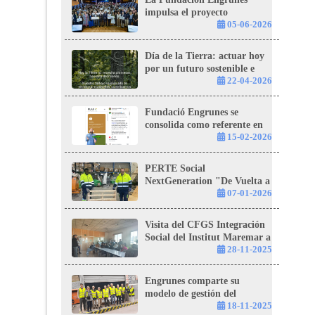
impulsa el proyecto
«Itinerario Integral de
05-06-2026
Inserción: Reciclar la
Vulnerabilidad, Construir
Día de la Tierra: actuar hoy
Oportunidades» con el apoyo
por un futuro sostenible e
de la Fundación "la Caixa"
inclusivo
22-04-2026
Fundació Engrunes se
consolida como referente en
economía circular con el
15-02-2026
PERTE NextGeneration
“Plan C”
PERTE Social
NextGeneration "De Vuelta a
Casa”: transformar residuos
07-01-2026
en oportunidades
Visita del CFGS Integración
Social del Institut Maremar a
Engrunes en el marco de la
28-11-2025
Semana Europea de
Reducción de Residuos
Engrunes comparte su
modelo de gestión del
fibrocemento
18-11-2025